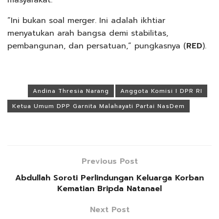
masyarakat.
“Ini bukan soal merger. Ini adalah ikhtiar
menyatukan arah bangsa demi stabilitas,
pembangunan, dan persatuan,” pungkasnya (
RED
).
Tags:
Andina Thresia Narang
Anggota Komisi I DPR RI
Ketua Umum DPP Garnita Malahayati Partai NasDem
Previous Post
Abdullah Soroti Perlindungan Keluarga Korban
Kematian Bripda Natanael
Next Post