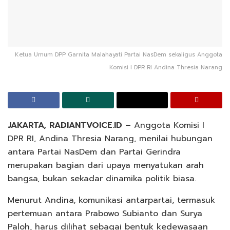
Ketua Umum DPP Garnita Malahayati Partai NasDem sekaligus Anggota
Komisi I DPR RI Andina Thresia Narang
JAKARTA, RADIANTVOICE.ID –
Anggota Komisi I
DPR RI,
Andina Thresia Narang
, menilai hubungan
antara
Partai NasDem
dan
Partai Gerindra
merupakan bagian dari upaya menyatukan arah
bangsa, bukan sekadar dinamika politik biasa.
Menurut Andina, komunikasi antarpartai, termasuk
pertemuan antara
Prabowo Subianto
dan
Surya
Paloh
, harus dilihat sebagai bentuk kedewasaan