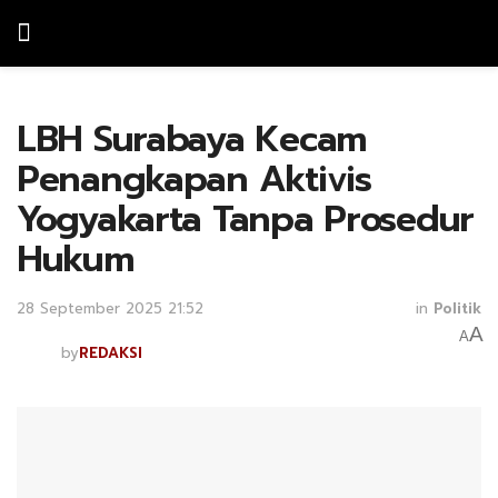
LBH Surabaya Kecam
Penangkapan Aktivis
Yogyakarta Tanpa Prosedur
Hukum
28 September 2025 21:52
in
Politik
A
A
by
REDAKSI