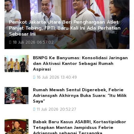
Pemkot Jakarta Utara Beri Penghargaan Atlet
Panjat Tebing, FPTI: Baru Kali Ini Ada Perhatian
Sebesar Ini
18 Juli 2026 06:57:02
BSNPG Ke Banyumas: Konsolidasi Jaringan
dan Aktivasi Kantor Sebagai Rumah
Aspirasi
16 Juli 2026 13:40:49
Rumah Mewah Sentul Digerebek, Febrie
Adriansyah Akhirnya Buka Suara: “Itu Milik
Saya”
11 Juli 2026 20:52:27
Babak Baru Kasus ASABRI, Kortastipidkor
Tetapkan Mantan Jampidsus Febrie
Adriansyah sebagai Tersangka