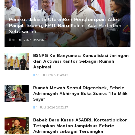
Pemkot Jakarta Utara Beri Penghargaan Atlet
Panjat Tebing, FPTI: Baru Kali Ini Ada Perhatian
Sebesar Ini
18 JULI 2026 06:57:02
BSNPG Ke Banyumas: Konsolidasi Jaringan
dan Aktivasi Kantor Sebagai Rumah
Aspirasi
16 JULI 2026 13:40:49
Rumah Mewah Sentul Digerebek, Febrie
Adriansyah Akhirnya Buka Suara: “Itu Milik
Saya”
11 JULI 2026 20:52:27
Babak Baru Kasus ASABRI, Kortastipidkor
Tetapkan Mantan Jampidsus Febrie
Adriansyah sebagai Tersangka