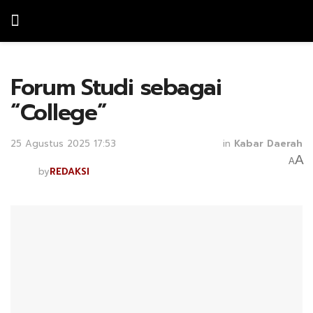
Forum Studi sebagai
“College”
25 Agustus 2025 17:53
in
Kabar Daerah
A
A
by
REDAKSI